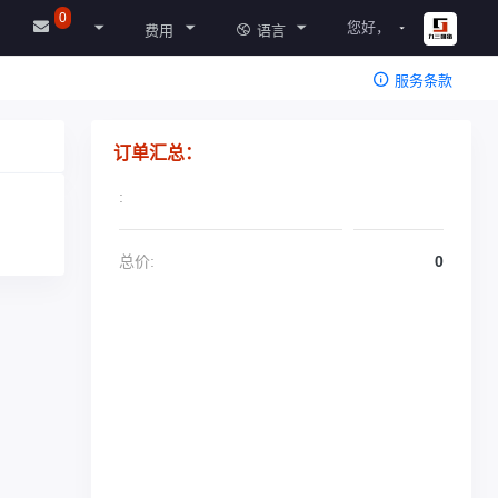
0
您好，
费用
语言
服务条款
订单汇总：
:
总价:
0