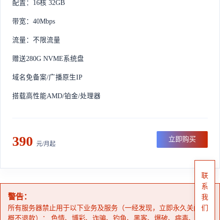
配置：16核 32GB
带宽：40Mbps
流量：不限流量
赠送280G NVME系统盘
域名免备案/广播原生IP
搭载高性能AMD/铂金/处理器
390
立即购买
元/月起
联
系
警告：
我
所有服务器禁止用于以下业务及服务（一经发现，立即永久关闭，
们
概不退款）： 色情、博彩、诈骗、钓鱼、黑客、爆破、病毒、外